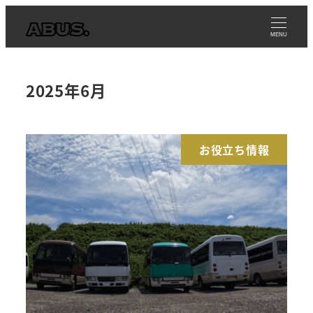
メ
イ
MENU
ン
コ
2025年6月
ン
テ
ン
お役立ち情報
ツ
へ
移
動