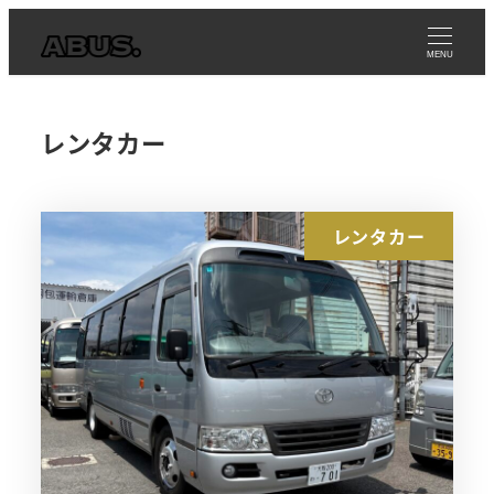
メ
イ
MENU
ン
コ
レンタカー
ン
テ
ン
レンタカー
ツ
へ
移
動