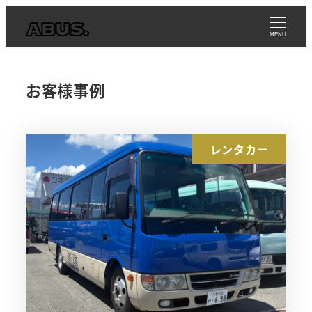
メ
イ
MENU
ン
コ
お客様事例
ン
テ
ン
レンタカー
ツ
へ
移
動