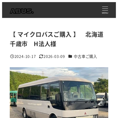
メ
イ
MENU
ン
コ
【 マイクロバスご購入 】 北海道
ン
テ
千歳市 H法人様
ン
事例カテゴリ
2024-10-17
2026-03-09
中古車ご購入
ツ
投稿日
更新日
へ
移
動