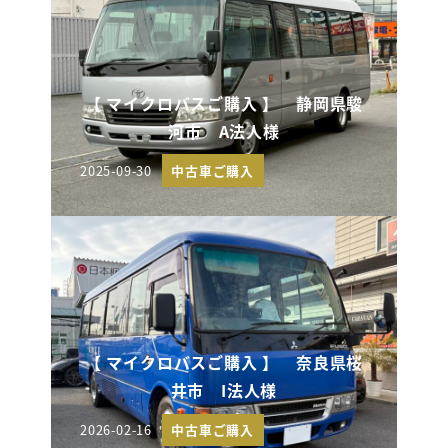
【 マイクロバスご購入 】 静岡県駿
河市 A法人様
2025-09-30
中古車ご購入
投稿日
【 マイクロバスご購入 】 奈良県桜
井市 I法人様
2026-02-16
中古車ご購入
投稿日