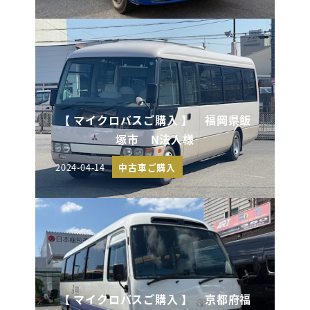
【 マイクロバスご購入 】 福岡県飯
塚市 N法人様
2024-04-14
中古車ご購入
投稿日
【 マイクロバスご購入 】 京都府福