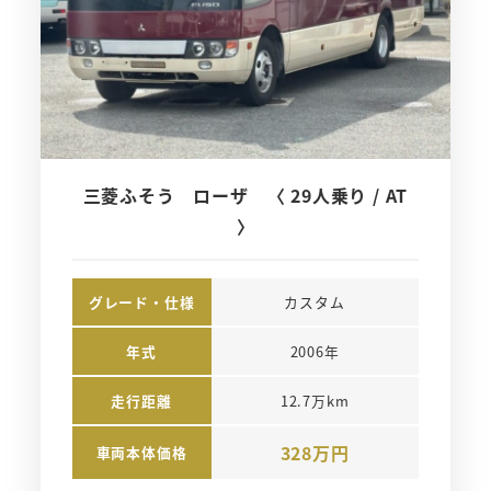
三菱ふそう ローザ 〈 29人乗り / AT
〉
グレード・仕様
カスタム
年式
2006年
走行距離
12.7万km
328万円
車両本体価格