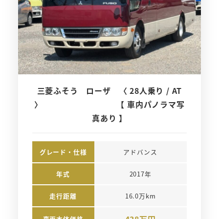
三菱ふそう ローザ 〈 28人乗り / AT
〉 【 車内パノラマ写
真あり 】
グレード・仕様
アドバンス
年式
2017年
走行距離
16.0万km
438万円
車両本体価格