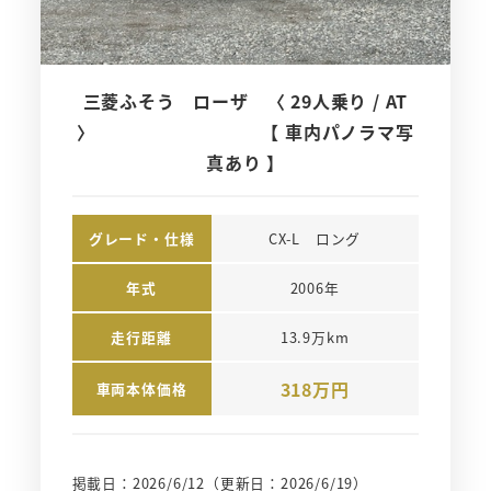
三菱ふそう ローザ 〈 29人乗り / AT
〉 【 車内パノラマ写
真あり 】
グレード・仕様
CX-L　ロング
年式
2006年
走行距離
13.9万km
318万円
車両本体価格
掲載日：2026/6/12
（更新日：2026/6/19）