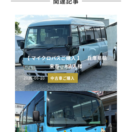
関連記事
【 マイクロバスご購入 】 兵庫県朝
来市 A法人様
2026-06-10
中古車ご購入
投稿日