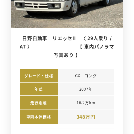
日野自動車 リエッセII 〈 29人乗り /
AT 〉 【 車内パノラマ
写真あり 】
グレード・仕様
GX　ロング
年式
2007年
走行距離
16.2万km
348万円
車両本体価格