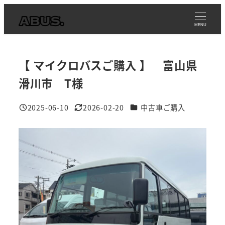
メ
イ
MENU
ン
コ
【 マイクロバスご購入 】 富山県
ン
テ
滑川市 T様
ン
事例カテゴリ
2025-06-10
2026-02-20
中古車ご購入
ツ
投稿日
更新日
へ
移
動