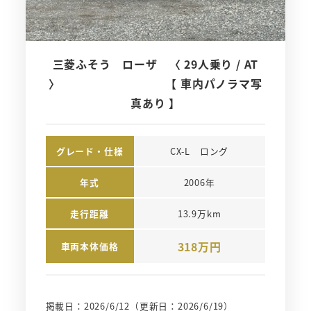
三菱ふそう ローザ 〈 29人乗り / AT
〉 【 車内パノラマ写
真あり 】
グレード・仕様
CX-L　ロング
年式
2006年
走行距離
13.9万km
318万円
車両本体価格
掲載日：2026/6/12
（更新日：2026/6/19）