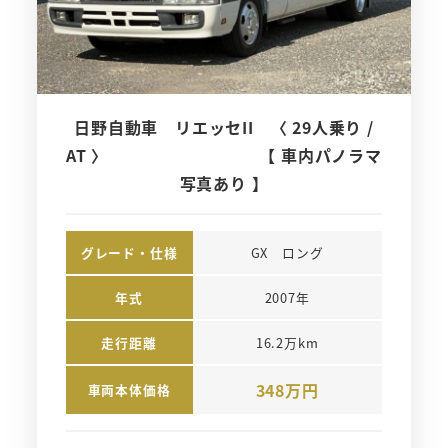
日野自動車 リエッセII 〈 29人乗り /
AT 〉 【 車内パノラマ
写真あり 】
グレード・仕様
GX　ロング
年式
2007年
走行距離
16.2万km
348万円
車両本体価格