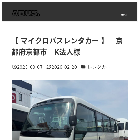
メ
イ
MENU
ン
コ
【 マイクロバスレンタカー 】 京
ン
テ
都府京都市 K法人様
ン
事例カテゴリ
2025-08-07
2026-02-20
レンタカー
ツ
投稿日
更新日
へ
移
動