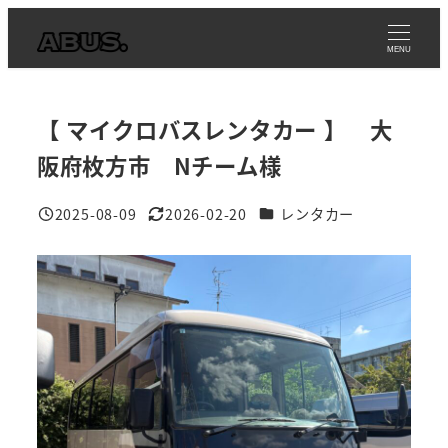
メ
イ
MENU
ン
コ
【 マイクロバスレンタカー 】 大
ン
テ
阪府枚方市 Nチーム様
ン
事例カテゴリ
2025-08-09
2026-02-20
レンタカー
ツ
投稿日
更新日
へ
移
動