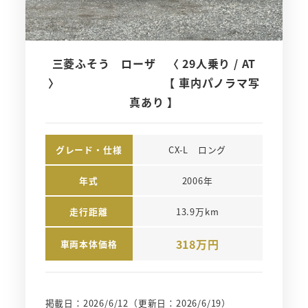
三菱ふそう ローザ 〈 29人乗り / AT
〉 【 車内パノラマ写
真あり 】
グレード・仕様
CX-L　ロング
年式
2006年
走行距離
13.9万km
318万円
車両本体価格
掲載日：2026/6/12
（更新日：2026/6/19）