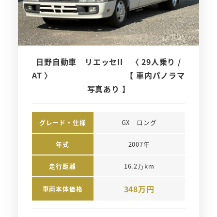
日野自動車 リエッセII 〈 29人乗り /
AT 〉 【 車内パノラマ
写真あり 】
グレード・仕様
GX　ロング
年式
2007年
走行距離
16.2万km
348万円
車両本体価格