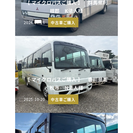
【 マイクロバスご購入 】 群馬県利
根郡 K法人様
2024-07-16
中古車ご購入
投稿日
【 マイクロバスご購入 】 香川県高
松市 N法人様
2025-10-20
中古車ご購入
投稿日