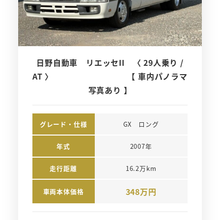
日野自動車 リエッセII 〈 29人乗り /
AT 〉 【 車内パノラマ
写真あり 】
グレード・仕様
GX　ロング
年式
2007年
走行距離
16.2万km
348万円
車両本体価格