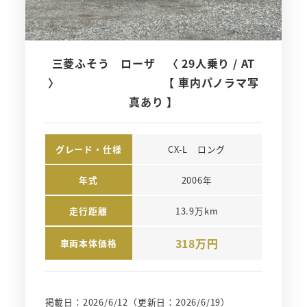
三菱ふそう ローザ 〈 29人乗り / AT
〉 【 車内パノラマ写
真あり 】
グレード・仕様
CX-L　ロング
年式
2006年
走行距離
13.9万km
318万円
車両本体価格
掲載日：2026/6/12
（更新日：2026/6/19）