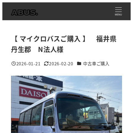
メ
イ
MENU
ン
コ
【 マイクロバスご購入 】 福井県
ン
テ
丹生郡 N法人様
ン
事例カテゴリ
2026-01-21
2026-02-20
中古車ご購入
ツ
投稿日
更新日
へ
移
動