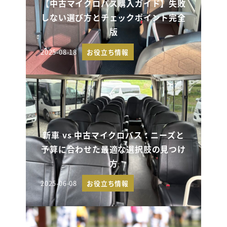
【中古マイクロバス購入ガイド】失敗
しない選び方とチェックポイント完全
版
2025-08-18
お役立ち情報
投稿日
新車 vs 中古マイクロバス：ニーズと
予算に合わせた最適な選択肢の見つけ
方
2025-06-08
お役立ち情報
投稿日