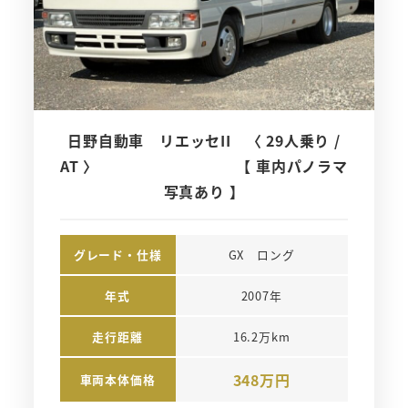
日野自動車 リエッセII 〈 29人乗り /
AT 〉 【 車内パノラマ
写真あり 】
グレード・仕様
GX　ロング
年式
2007年
走行距離
16.2万km
348万円
車両本体価格