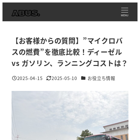
メ
イ
MENU
ン
コ
【お客様からの質問】”マイクロバ
ン
テ
スの燃費”を徹底比較！ディーゼル
ン
vs ガソリン、ランニングコストは？
ツ
へ
カテゴリー
2025-04-15
2025-05-10
お役立ち情報
投稿日
更新日
移
動