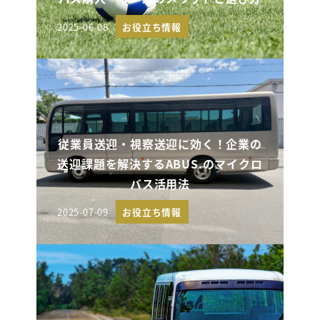
2025-06-08
お役立ち情報
投稿日
従業員送迎・視察送迎に効く！企業の
送迎課題を解決するABUS.のマイクロ
バス活用法
2025-07-09
お役立ち情報
投稿日