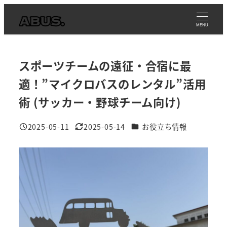
メ
イ
MENU
ン
コ
スポーツチームの遠征・合宿に最
ン
テ
適！”マイクロバスのレンタル”活用
ン
術 (サッカー・野球チーム向け)
ツ
へ
カテゴリー
2025-05-11
2025-05-14
お役立ち情報
投稿日
更新日
移
動