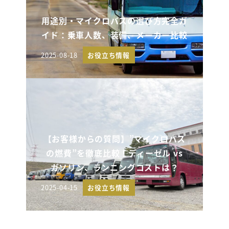
用途別・マイクロバスの選び方完全ガ
イド：乗車人数、装備、メーカー比較
2025-08-18
お役立ち情報
投稿日
【お客様からの質問】”マイクロバス
の燃費”を徹底比較！ディーゼル vs
ガソリン、ランニングコストは？
2025-04-15
お役立ち情報
投稿日